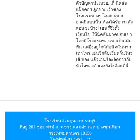
ตัวปัญหาน่ะเหรอ...ก็ นิคสัน
แม็กคอย ลูกชายเจ้าของ
โรงแรมข้างๆ ไงล่ะ ผู้ชาย
อวดดีแบบนั้น ต้องได้รับการสั่ง
สอนซะบ้าง! เฮนรี่จึงตั้ง
เงื่อนไข ให้นิคสันมาคบกับเขา
โดยมีโรงแรมของเขาเป็นเดิม
พัน แต่ยิ่งอยู่ใกล้กับนิคสันมาก
เท่าไหร่ เฮนรี่กลับเริ่มหวั่นไหว
เสียเอง แล้วเฮนรี่จะจัดการกับ
หัวใจของตัวเองยังไงดีล่ะทีนี้
โรงเรียนสวนกุหลาบ ธนบุรี
ที่อยู่ 201 ซอย ท่าข้าม แขวง แสมดำ เขต บางขุนเทียน
กรุงเทพมหานคร 10150
โทรศัพท์ 02 496 8322