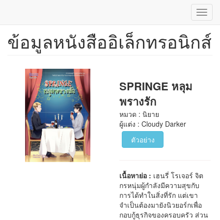
Toggl
navig
ข้อมูลหนังสืออิเล็กทรอนิกส์
ข้าม
ไป
ยัง
เนื้อหา
หลัก
SPRINGE หลุม
พรางรัก
หมวด : นิยาย
ผู้แต่ง : Cloudy Darker
ตัวอย่าง
เนื้อหาย่อ :
เฮนรี่ โรเจอร์ จิต
กรหนุ่มผู้กำลังมีความสุขกับ
การได้ทำในสิ่งที่รัก แต่เขา
จำเป็นต้องมายังนิวยอร์กเพื่อ
กอบกู้ธุรกิจของครอบครัว ส่วน