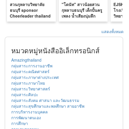
สวนกุหลาบวิทยาลัย
"โดนัท" สาวน้อยสวน
EJSKT9
ธนบุรี sponsor
กุหลาบธนบุรี เด็กปั้นครู
โรงเรีย
Cheerleader thailand
เพลง น้ำเสียงนุ่มลึก
วิทยาลัย
2016
สะท้านอารมณ์”
แสดงทั้งหมด
หมวดหมู่หนังสืออิเล็กทรอนิกส์
Amazingthailand
กลุ่มสาระการงานอาชีพ
กลุ่มสาระคณิตศาสตร์
กลุ่มสาระภาษาต่างประเทศ
กลุ่มสาระภาษาไทย
กลุ่มสาระวิทยาศาสตร์
กลุ่มสาระศิลปะ
กลุ่มสาระสังคม ศาสนา และวัฒนธรรม
กลุ่มสาระสุขศึกษาและพลศึกษา สายอาชีพ
การบริหารงานบุคคล
การพัฒนาตนเอง
การศึกษา