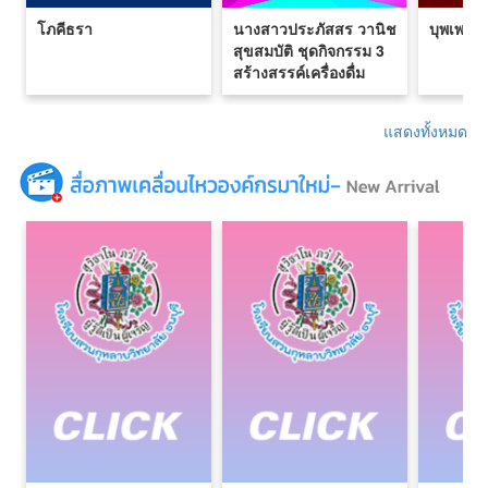
โภคีธรา
นางสาวประภัสสร วานิช
บุพเพสัน
สุขสมบัติ ชุดกิจกรรม 3
สร้างสรรค์เครื่องดื่ม
แสดงทั้งหมด