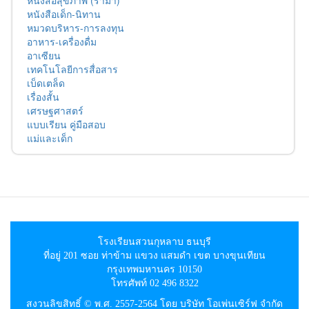
หนังสือสุขภาพ (รามา)
หนังสือเด็ก-นิทาน
หมวดบริหาร-การลงทุน
อาหาร-เครื่องดื่ม
อาเซียน
เทคโนโลยีการสื่อสาร
เบ็ดเตล็ด
เรื่องสั้น
เศรษฐศาสตร์
แบบเรียน คู่มือสอบ
แม่และเด็ก
โรงเรียนสวนกุหลาบ ธนบุรี
ที่อยู่ 201 ซอย ท่าข้าม แขวง แสมดำ เขต บางขุนเทียน
กรุงเทพมหานคร 10150
โทรศัพท์ 02 496 8322
สงวนลิขสิทธิ์ © พ.ศ. 2557-2564 โดย บริษัท โอเพ่นเซิร์ฟ จำกัด